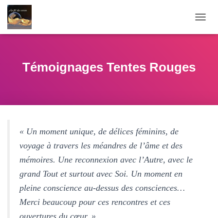
O
U
V
R
I
Témoignages Tentes Rouges
R
/
F
E
R
M
E
« Un moment unique, de délices féminins, de
R
voyage à travers les méandres de l’âme et des
L
A
mémoires. Une reconnexion avec l’Autre, avec le
N
grand Tout et surtout avec Soi. Un moment en
A
V
pleine conscience au-dessus des consciences…
I
G
Merci beaucoup pour ces rencontres et ces
A
ouvertures du cœur. »