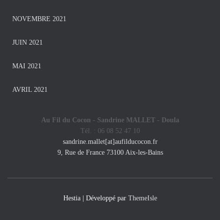
NOVEMBRE 2021
JUIN 2021
MAI 2021
AVRIL 2021
Au Fil du Cocon - Sandrine MALLET -
Doula
Tél. : 06 08 52 47 10
sandrine.mallet[at]aufilducocon.fr
9, Rue de France 73100 Aix-les-Bains
Hestia | Développé par
ThemeIsle