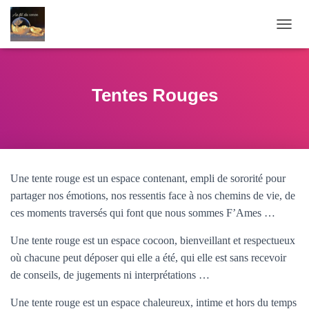
O
U
V
R
I
Tentes Rouges
R
/
F
E
R
M
Une tente rouge est un espace contenant, empli de sororité pour
E
R
partager nos émotions, nos ressentis face à nos chemins de vie, de
L
ces moments traversés qui font que nous sommes F’Ames …
A
N
Une tente rouge est un espace cocoon, bienveillant et respectueux
A
où chacune peut déposer qui elle a été, qui elle est sans recevoir
V
I
de conseils, de jugements ni interprétations …
G
A
Une tente rouge est un espace chaleureux, intime et hors du temps