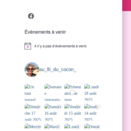
Facebook
Évènements à venir
Il n’y a pas d’évènements à venir.
Notice
au_fil_du_cocon_