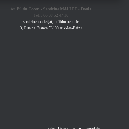
Au Fil du Cocon - Sandrine MALLET -
Doula
Tél. : 06 08 52 47 10
sandrine.mallet[at]aufilducocon.fr
9, Rue de France 73100 Aix-les-Bains
Hestia | Développé par
ThemeIsle