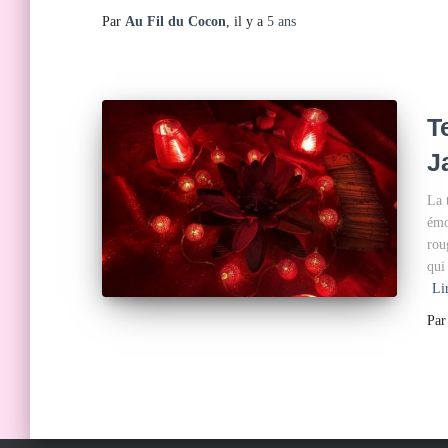
Par
Au Fil du Cocon
, il y a
5 ans
T
J
La 
émo
rou
qui
Lir
Pa