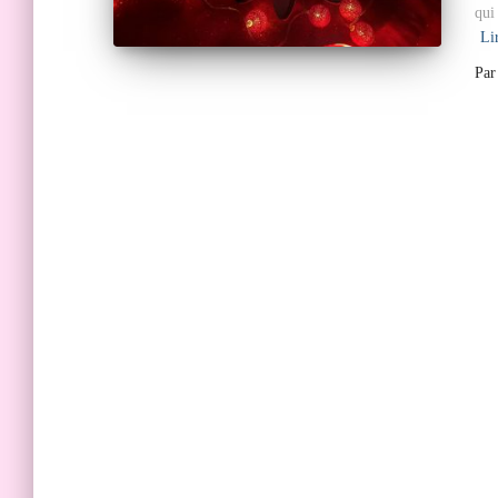
qui
Lir
Pa