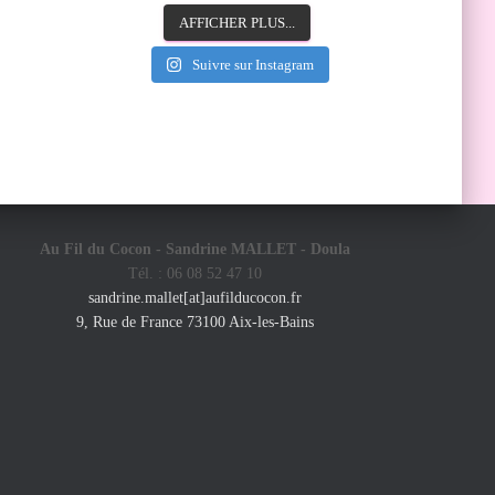
AFFICHER PLUS...
Suivre sur Instagram
Au Fil du Cocon - Sandrine MALLET -
Doula
Tél. : 06 08 52 47 10
sandrine.mallet[at]aufilducocon.fr
9, Rue de France 73100 Aix-les-Bains