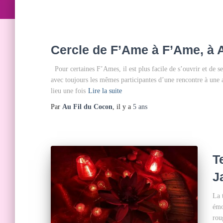
Cercle de F’Ame à F’Ame, à A
Pour certaines F’Ames, il est plus facile de s’ouvrir et de se
avec toujours les mêmes participantes d’une rencontre à une au
lieu une fois
Lire la suite
Par
Au Fil du Cocon
, il y a
5 ans
T
J
La 
émo
rou