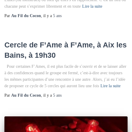
chacune peut s’exprimer librement et en toute
Lire la suite
Par
Au Fil du Cocon
, il y a
5 ans
Cercle de F’Ame à F’Ame, à Aix les
Bains, à 19h30
Pour certaines F’Ames, il est plus facile de s’ouvrir et de se laisser aller
à des confidences quand le groupe est fermé, c’est-à-dire avec toujours
les mêmes participantes d’une rencontre à une autre. Alors, j’ai eu l’idée
de proposer ce cycle de 5 cercles qui auront lieu une fois
Lire la suite
Par
Au Fil du Cocon
, il y a
5 ans