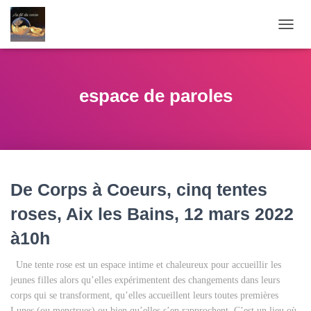
OUVR
LA
NAVI
espace de paroles
De Corps à Coeurs, cinq tentes
roses, Aix les Bains, 12 mars 2022
à10h
Une tente rose est un espace intime et chaleureux pour accueillir les
jeunes filles alors qu’elles expérimentent des changements dans leurs
corps qui se transforment, qu’elles accueillent leurs toutes premières
Lunes (ou menstrues) ou bien qu’elles s’en rapprochent. C’est un lieu où