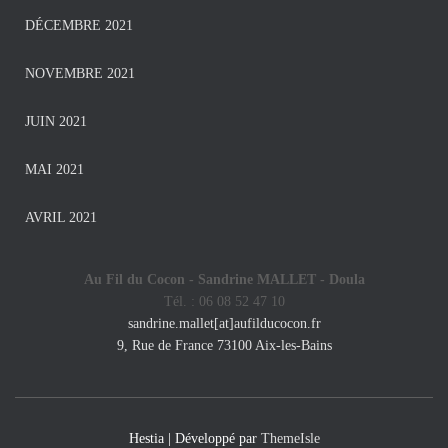
DÉCEMBRE 2021
NOVEMBRE 2021
JUIN 2021
MAI 2021
AVRIL 2021
Au Fil du Cocon - Sandrine MALLET -
Doula
Tél. : 06 08 52 47 10
sandrine.mallet[at]aufilducocon.fr
9, Rue de France 73100 Aix-les-Bains
Hestia | Développé par
ThemeIsle