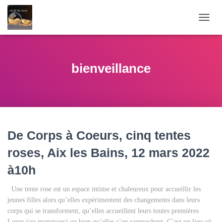
OUVR
LA
NAVI
bienveillance
De Corps à Coeurs, cinq tentes
roses, Aix les Bains, 12 mars 2022
à10h
Une tente rose est un espace intime et chaleureux pour accueillir les
jeunes filles alors qu’elles expérimentent des changements dans leurs
corps qui se transforment, qu’elles accueillent leurs toutes premières
Lunes (ou menstrues) ou bien qu’elles s’en rapprochent. C’est un lieu où