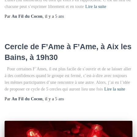
chacune peut s’exprimer librement et en toute
Lire la suite
Par
Au Fil du Cocon
, il y a
5 ans
Cercle de F’Ame à F’Ame, à Aix les
Bains, à 19h30
Pour certaines F’Ames, il est plus facile de s’ouvrir et de se laisser aller
à des confidences quand le groupe est fermé, c’est-à-dire avec toujours
les mêmes participantes d’une rencontre à une autre. Alors, j’ai eu l’idée
de proposer ce cycle de 5 cercles qui auront lieu une fois
Lire la suite
Par
Au Fil du Cocon
, il y a
5 ans