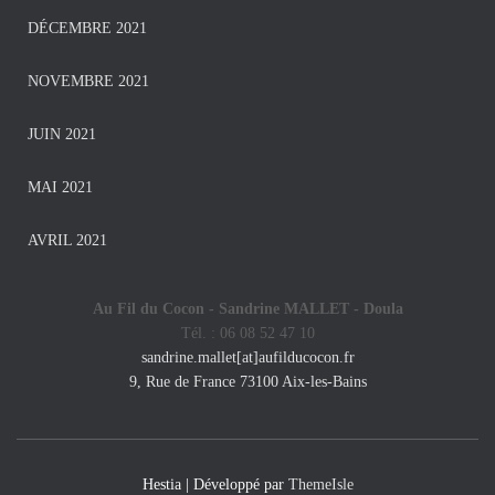
DÉCEMBRE 2021
NOVEMBRE 2021
JUIN 2021
MAI 2021
AVRIL 2021
Au Fil du Cocon - Sandrine MALLET -
Doula
Tél. : 06 08 52 47 10
sandrine.mallet[at]aufilducocon.fr
9, Rue de France 73100 Aix-les-Bains
Hestia | Développé par
ThemeIsle