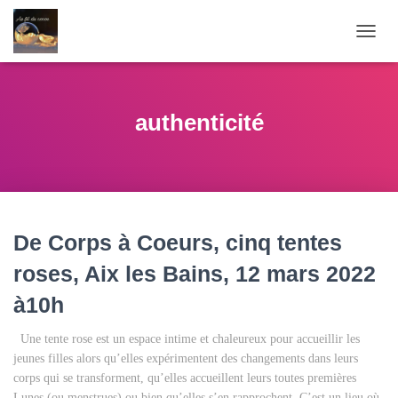
OUVR
LA
NAVI
authenticité
De Corps à Coeurs, cinq tentes
roses, Aix les Bains, 12 mars 2022
à10h
Une tente rose est un espace intime et chaleureux pour accueillir les
jeunes filles alors qu’elles expérimentent des changements dans leurs
corps qui se transforment, qu’elles accueillent leurs toutes premières
Lunes (ou menstrues) ou bien qu’elles s’en rapprochent. C’est un lieu où