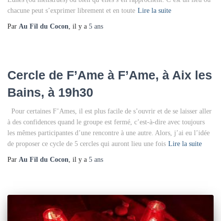
chacune peut s’exprimer librement et en toute
Lire la suite
Par
Au Fil du Cocon
, il y a
5 ans
Cercle de F’Ame à F’Ame, à Aix les
Bains, à 19h30
Pour certaines F’Ames, il est plus facile de s’ouvrir et de se laisser aller
à des confidences quand le groupe est fermé, c’est-à-dire avec toujours
les mêmes participantes d’une rencontre à une autre. Alors, j’ai eu l’idée
de proposer ce cycle de 5 cercles qui auront lieu une fois
Lire la suite
Par
Au Fil du Cocon
, il y a
5 ans