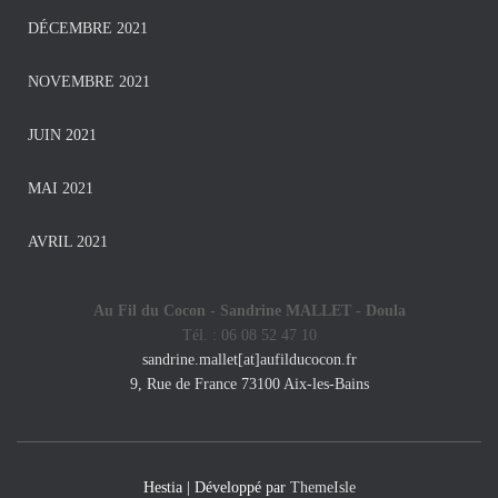
DÉCEMBRE 2021
NOVEMBRE 2021
JUIN 2021
MAI 2021
AVRIL 2021
Au Fil du Cocon - Sandrine MALLET -
Doula
Tél. : 06 08 52 47 10
sandrine.mallet[at]aufilducocon.fr
9, Rue de France 73100 Aix-les-Bains
Hestia | Développé par
ThemeIsle