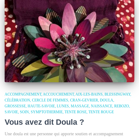
ACCOMPAGNEMENT
ACCOUCHEMENT
AIX-LES-BAINS
BLESSINGWAY
CÉLÉBRATION
CERCLE DE FEMMES
CRAN-GEVRIER
DOULA
GROSSESSE
HAUTE-SAVOIE
LUNES
MASSAGE
NAISSANCE
REBOZO
SAVOIE
SOIN
SYMPTOTHERMIE
TENTE ROSE
TENTE ROUGE
Vous avez dit Doula ?
Une doula est une personne qui apporte soutien et accompagnement