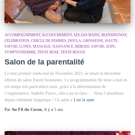
ACCOMPAGNEMENT
ACCOUCHEMENT
AIX-LES-BAINS
BLESSINGWAY
CÉLÉBRATION
CERCLE DE FEMMES
DOULA
GROSSESSE
HAUTE-
SAVOIE
LUNES
MASSAGE
NAISSANCE
REBOZO
SAVOIE
SOIN
SYMPTOTHERMIE
TENTE ROSE
TENTE ROUGE
Salon de la parentalité
Le tout premier week-end de Novembre 2021, se tenait la deuxième
édition du salon Parent’housiastes. La programmation fût mise à mal en
ces temps très particuliers mais, grâce à la détermination de
l’organisatrice, Isabelle Pierce, cela a pu se faire … Nous l’attendions
depuis tellement longtemps ! Ce salon a
Lire la suite
Par
Au Fil du Cocon
, il y a
5 ans