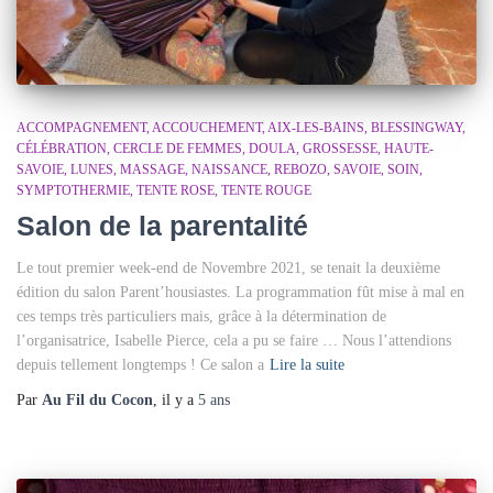
ACCOMPAGNEMENT
ACCOUCHEMENT
AIX-LES-BAINS
BLESSINGWAY
CÉLÉBRATION
CERCLE DE FEMMES
DOULA
GROSSESSE
HAUTE-
SAVOIE
LUNES
MASSAGE
NAISSANCE
REBOZO
SAVOIE
SOIN
SYMPTOTHERMIE
TENTE ROSE
TENTE ROUGE
Salon de la parentalité
Le tout premier week-end de Novembre 2021, se tenait la deuxième
édition du salon Parent’housiastes. La programmation fût mise à mal en
ces temps très particuliers mais, grâce à la détermination de
l’organisatrice, Isabelle Pierce, cela a pu se faire … Nous l’attendions
depuis tellement longtemps ! Ce salon a
Lire la suite
Par
Au Fil du Cocon
, il y a
5 ans