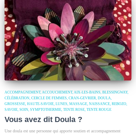
ACCOMPAGNEMENT
ACCOUCHEMENT
AIX-LES-BAINS
BLESSINGWAY
CÉLÉBRATION
CERCLE DE FEMMES
CRAN-GEVRIER
DOULA
GROSSESSE
HAUTE-SAVOIE
LUNES
MASSAGE
NAISSANCE
REBOZO
SAVOIE
SOIN
SYMPTOTHERMIE
TENTE ROSE
TENTE ROUGE
Vous avez dit Doula ?
Une doula est une personne qui apporte soutien et accompagnement