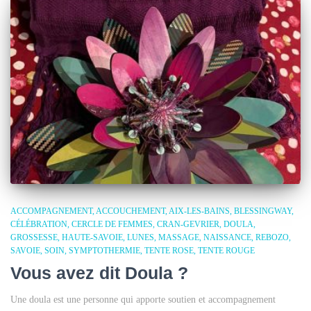
ACCOMPAGNEMENT
ACCOUCHEMENT
AIX-LES-BAINS
BLESSINGWAY
CÉLÉBRATION
CERCLE DE FEMMES
CRAN-GEVRIER
DOULA
GROSSESSE
HAUTE-SAVOIE
LUNES
MASSAGE
NAISSANCE
REBOZO
SAVOIE
SOIN
SYMPTOTHERMIE
TENTE ROSE
TENTE ROUGE
Vous avez dit Doula ?
Une doula est une personne qui apporte soutien et accompagnement