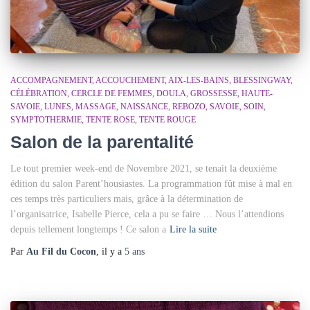
ACCOMPAGNEMENT
ACCOUCHEMENT
AIX-LES-BAINS
BLESSINGWAY
CÉLÉBRATION
CERCLE DE FEMMES
DOULA
GROSSESSE
HAUTE-
SAVOIE
LUNES
MASSAGE
NAISSANCE
REBOZO
SAVOIE
SOIN
SYMPTOTHERMIE
TENTE ROSE
TENTE ROUGE
Salon de la parentalité
Le tout premier week-end de Novembre 2021, se tenait la deuxième
édition du salon Parent’housiastes. La programmation fût mise à mal en
ces temps très particuliers mais, grâce à la détermination de
l’organisatrice, Isabelle Pierce, cela a pu se faire … Nous l’attendions
depuis tellement longtemps ! Ce salon a
Lire la suite
Par
Au Fil du Cocon
, il y a
5 ans