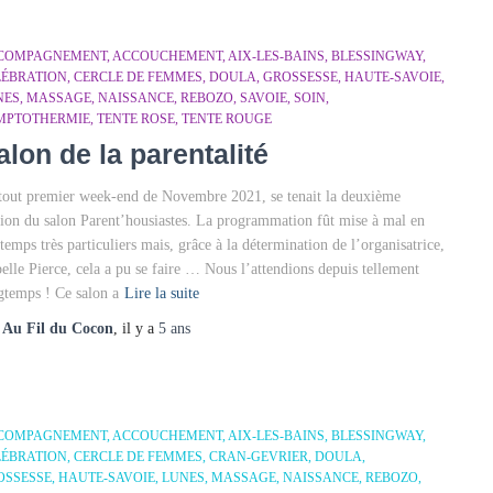
COMPAGNEMENT
ACCOUCHEMENT
AIX-LES-BAINS
BLESSINGWAY
LÉBRATION
CERCLE DE FEMMES
DOULA
GROSSESSE
HAUTE-SAVOIE
NES
MASSAGE
NAISSANCE
REBOZO
SAVOIE
SOIN
MPTOTHERMIE
TENTE ROSE
TENTE ROUGE
alon de la parentalité
tout premier week-end de Novembre 2021, se tenait la deuxième
tion du salon Parent’housiastes. La programmation fût mise à mal en
 temps très particuliers mais, grâce à la détermination de l’organisatrice,
belle Pierce, cela a pu se faire … Nous l’attendions depuis tellement
gtemps ! Ce salon a
Lire la suite
r
Au Fil du Cocon
, il y a
5 ans
COMPAGNEMENT
ACCOUCHEMENT
AIX-LES-BAINS
BLESSINGWAY
LÉBRATION
CERCLE DE FEMMES
CRAN-GEVRIER
DOULA
OSSESSE
HAUTE-SAVOIE
LUNES
MASSAGE
NAISSANCE
REBOZO