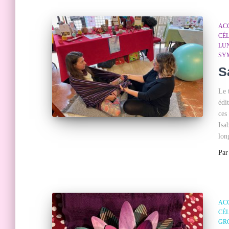
AC
CÉ
LU
SY
S
Le 
édi
ces
Isa
lon
Pa
AC
CÉ
GR