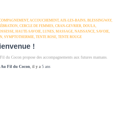
COMPAGNEMENT
ACCOUCHEMENT
AIX-LES-BAINS
BLESSINGWAY
LÉBRATION
CERCLE DE FEMMES
CRAN-GEVRIER
DOULA
OSSESSE
HAUTE-SAVOIE
LUNES
MASSAGE
NAISSANCE
SAVOIE
IN
SYMPTOTHERMIE
TENTE ROSE
TENTE ROUGE
ienvenue !
Fil du Cocon propose des accompagnements aux futures mamans.
r
Au Fil du Cocon
, il y a
5 ans