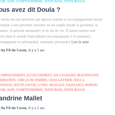
VOIE
SOIN
SYMPTOTHERMIE
TENTE ROSE
TENTE ROUGE
ous avez dit Doula ?
 doula est une personne qui apporte soutien et accompagnement moral
pratique à une personne enceinte ou un couple durant la grossesse, la
ssance, la période néonatale1 et en fin de vie. D’autres termes sont
lisés dans le monde francophone (accompagnante à la naissance,
ompagnante en périnatalité, assistante périnatale)
Lire la suite
r
Au Fil du Cocon
, il y a
5 ans
COMPAGNEMENT
ACCOUCHEMENT
AIX-LES-BAINS
BLESSINGWAY
LÉBRATION
CERCLE DE FEMMES
CRAN-GEVRIER
DOULA
OSSESSE
HAUTE-SAVOIE
LUNES
MASSAGE
NAISSANCE
REBOZO
VOIE
SOIN
SYMPTOTHERMIE
TENTE ROSE
TENTE ROUGE
andrine Mallet
r
Au Fil du Cocon
, il y a
5 ans