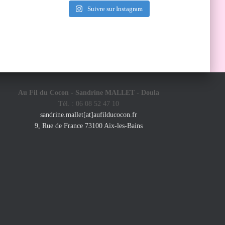
Suivre sur Instagram
Au Fil du Cocon - Sandrine MALLET -
Doula
Tél. : 06 08 52 47 10
sandrine.mallet[at]aufilducocon.fr
9, Rue de France 73100 Aix-les-Bains