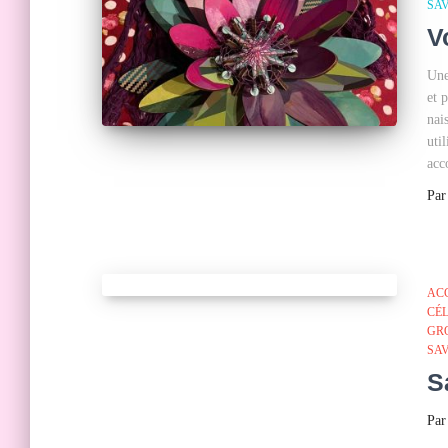
SA
V
Une
et 
nai
uti
acc
Pa
AC
CÉ
GR
SA
S
Pa