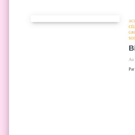
AC
CÉ
GR
SO
B
Au 
Pa