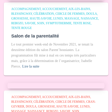
ACCOMPAGNEMENT
ACCOUCHEMENT
AIX-LES-BAINS
BLESSINGWAY
CÉLÉBRATION
CERCLE DE FEMMES
DOULA
GROSSESSE
HAUTE-SAVOIE
LUNES
MASSAGE
NAISSANCE
REBOZO
SAVOIE
SOIN
SYMPTOTHERMIE
TENTE ROSE
TENTE ROUGE
Salon de la parentalité
Le tout premier week-end de Novembre 2021, se tenait la
deuxième édition du salon Parent’housiastes. La
programmation fût mise à mal en ces temps très particuliers
mais, grâce à la détermination de l’organisatrice, Isabelle
Pierce,
Lire la suite
ACCOMPAGNEMENT
ACCOUCHEMENT
AIX-LES-BAINS
BLESSINGWAY
CÉLÉBRATION
CERCLE DE FEMMES
CRAN-
GEVRIER
DOULA
GROSSESSE
HAUTE-SAVOIE
LUNES
MASSAGE
NAISSANCE
REBOZO
SAVOIE
SOIN