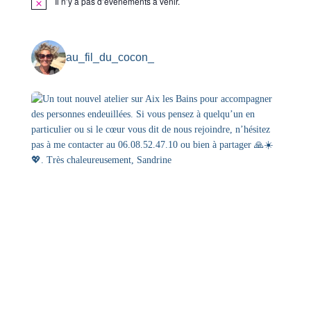
Il n’y a pas d’évènements à venir.
N
o
t
i
c
au_fil_du_cocon_
e