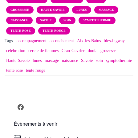
T
I
GROSSESSE
HAUTE-SAVOIE
LUNES
MASSAGE
O
N
NAISSANCE
SAVOIE
SOIN
SYMPTOTHERMIE
TENTE ROSE
TENTE ROUGE
Tags:
accompagnement
accouchement
Aix-les-Bains
blessingway
célébration
cercle de femmes
Cran-Gevrier
doula
grossesse
Haute-Savoie
lunes
massage
naissance
Savoie
soin
symptothermie
tente rose
tente rouge
Facebook
Évènements à venir