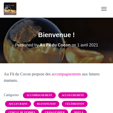
O
U
V
R
I
Bienvenue !
R
/
Published by
Au Fil du Cocon
on
1 avril 2021
F
E
R
M
E
R
Au Fil du Cocon propose des
accompagnements
aux futures
L
A
mamans.
N
A
V
Catégories :
ACCOMPAGNEMENT
ACCOUCHEMENT
I
G
AIX-LES-BAINS
BLESSINGWAY
CÉLÉBRATION
A
CERCLE DE FEMMES
CRAN-GEVRIER
DOULA