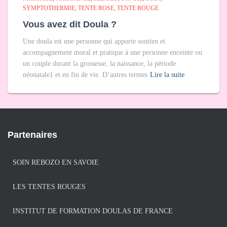
SYMPTOTHERMIE
TENTE ROSE
TENTE ROUGE
Vous avez dit Doula ?
Une doula est une personne qui apporte soutien et
accompagnement moral et pratique à une personne enceinte ou
un couple durant la grossesse, la naissance, la période
néonatale1 et en fin de vie. D’autres termes
Lire la suite
Partenaires
SOIN REBOZO EN SAVOIE
LES TENTES ROUGES
INSTITUT DE FORMATION DOULAS DE FRANCE