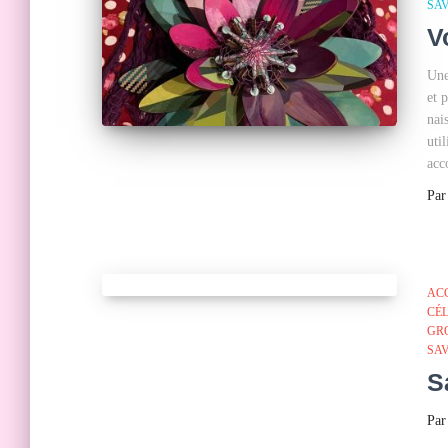
SA
V
Une
et 
nai
uti
acc
Pa
AC
CÉ
GR
SA
S
Pa