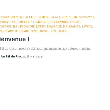
COMPAGNEMENT
ACCOUCHEMENT
AIX-LES-BAINS
BLESSINGWAY
LÉBRATION
CERCLE DE FEMMES
CRAN-GEVRIER
DOULA
OSSESSE
HAUTE-SAVOIE
LUNES
MASSAGE
NAISSANCE
SAVOIE
IN
SYMPTOTHERMIE
TENTE ROSE
TENTE ROUGE
ienvenue !
Fil du Cocon propose des accompagnements aux futures mamans.
r
Au Fil du Cocon
, il y a
5 ans