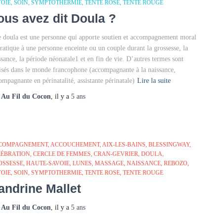
VOIE
SOIN
SYMPTOTHERMIE
TENTE ROSE
TENTE ROUGE
ous avez dit Doula ?
 doula est une personne qui apporte soutien et accompagnement moral
pratique à une personne enceinte ou un couple durant la grossesse, la
ssance, la période néonatale1 et en fin de vie. D’autres termes sont
lisés dans le monde francophone (accompagnante à la naissance,
ompagnante en périnatalité, assistante périnatale)
Lire la suite
r
Au Fil du Cocon
, il y a
5 ans
COMPAGNEMENT
ACCOUCHEMENT
AIX-LES-BAINS
BLESSINGWAY
LÉBRATION
CERCLE DE FEMMES
CRAN-GEVRIER
DOULA
OSSESSE
HAUTE-SAVOIE
LUNES
MASSAGE
NAISSANCE
REBOZO
VOIE
SOIN
SYMPTOTHERMIE
TENTE ROSE
TENTE ROUGE
andrine Mallet
r
Au Fil du Cocon
, il y a
5 ans