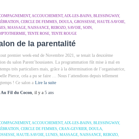
COMPAGNEMENT
ACCOUCHEMENT
AIX-LES-BAINS
BLESSINGWAY
LÉBRATION
CERCLE DE FEMMES
DOULA
GROSSESSE
HAUTE-SAVOIE
NES
MASSAGE
NAISSANCE
REBOZO
SAVOIE
SOIN
MPTOTHERMIE
TENTE ROSE
TENTE ROUGE
alon de la parentalité
tout premier week-end de Novembre 2021, se tenait la deuxième
tion du salon Parent’housiastes. La programmation fût mise à mal en
 temps très particuliers mais, grâce à la détermination de l’organisatrice,
belle Pierce, cela a pu se faire … Nous l’attendions depuis tellement
gtemps ! Ce salon a
Lire la suite
r
Au Fil du Cocon
, il y a
5 ans
COMPAGNEMENT
ACCOUCHEMENT
AIX-LES-BAINS
BLESSINGWAY
LÉBRATION
CERCLE DE FEMMES
CRAN-GEVRIER
DOULA
OSSESSE
HAUTE-SAVOIE
LUNES
MASSAGE
NAISSANCE
REBOZO