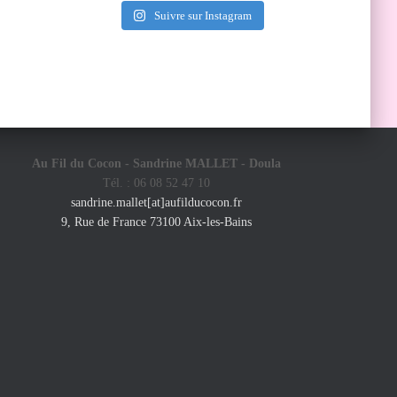
Suivre sur Instagram
Au Fil du Cocon - Sandrine MALLET -
Doula
Tél. : 06 08 52 47 10
sandrine.mallet[at]aufilducocon.fr
9, Rue de France 73100 Aix-les-Bains