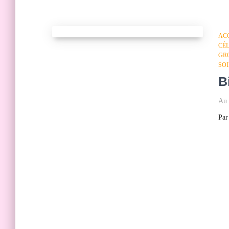
AC
CÉ
GR
SO
B
Au 
Pa