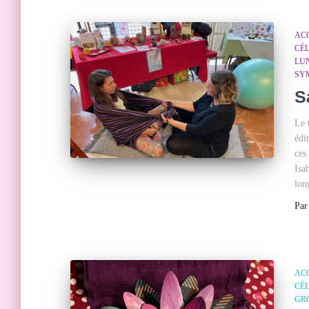
AC
CÉ
LU
SY
S
Le 
édi
ces
Isa
lon
Pa
AC
CÉ
GR