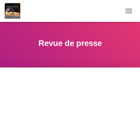
O
U
V
R
I
Revue de presse
R
/
F
E
R
M
E
R
L
A
N
A
V
I
G
A