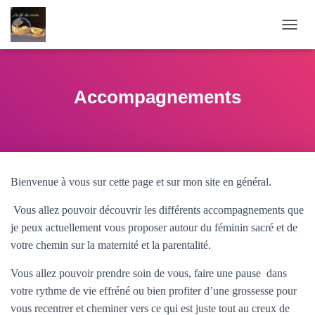
O
U
V
R
I
Accompagnements
R
/
F
E
R
M
Bienvenue à vous sur cette page et sur mon site en général.
E
R
Vous allez pouvoir découvrir les différents accompagnements que
L
A
je peux actuellement vous proposer autour du féminin sacré et de
N
votre chemin sur la maternité et la parentalité.
A
V
Vous allez pouvoir prendre soin de vous, faire une pause dans
I
G
votre rythme de vie effréné ou bien profiter d’une grossesse pour
A
vous recentrer et cheminer vers ce qui est juste tout au creux de