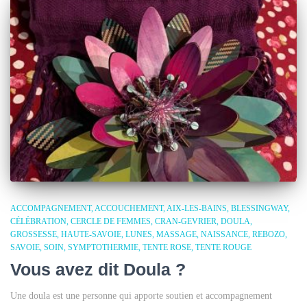
ACCOMPAGNEMENT
ACCOUCHEMENT
AIX-LES-BAINS
BLESSINGWAY
CÉLÉBRATION
CERCLE DE FEMMES
CRAN-GEVRIER
DOULA
GROSSESSE
HAUTE-SAVOIE
LUNES
MASSAGE
NAISSANCE
REBOZO
SAVOIE
SOIN
SYMPTOTHERMIE
TENTE ROSE
TENTE ROUGE
Vous avez dit Doula ?
Une doula est une personne qui apporte soutien et accompagnement