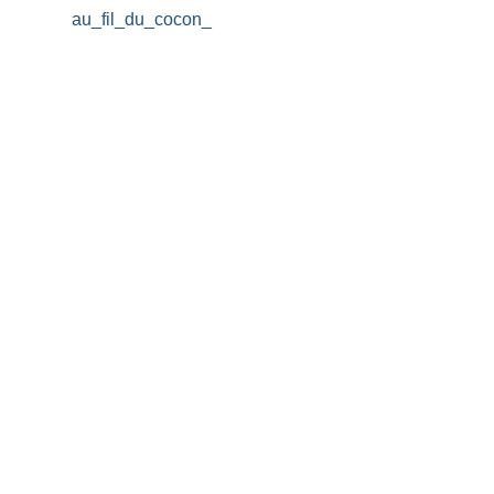
au_fil_du_cocon_