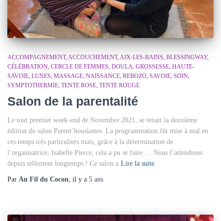
ACCOMPAGNEMENT
ACCOUCHEMENT
AIX-LES-BAINS
BLESSINGWAY
CÉLÉBRATION
CERCLE DE FEMMES
DOULA
GROSSESSE
HAUTE-
SAVOIE
LUNES
MASSAGE
NAISSANCE
REBOZO
SAVOIE
SOIN
SYMPTOTHERMIE
TENTE ROSE
TENTE ROUGE
Salon de la parentalité
Le tout premier week-end de Novembre 2021, se tenait la deuxième
édition du salon Parent’housiastes. La programmation fût mise à mal en
ces temps très particuliers mais, grâce à la détermination de
l’organisatrice, Isabelle Pierce, cela a pu se faire … Nous l’attendions
depuis tellement longtemps ! Ce salon a
Lire la suite
Par
Au Fil du Cocon
, il y a
5 ans