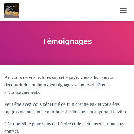
O
U
V
R
I
Témoignages
R
/
F
E
R
M
Au cours de vos lectures sur cette page, vous allez pouvoir
E
R
découvrir de nombreux témoignages selon les différents
L
accompagnements.
A
N
Peut-être avez-vous bénéficié de l’un d’entre eux et vous êtes
A
prêt(e)s maintenant à contribuer à cette page en apportant le vôtre.
V
I
G
C’est possible pour vous de l’écrire et de le déposer sur ma page
A
contact.